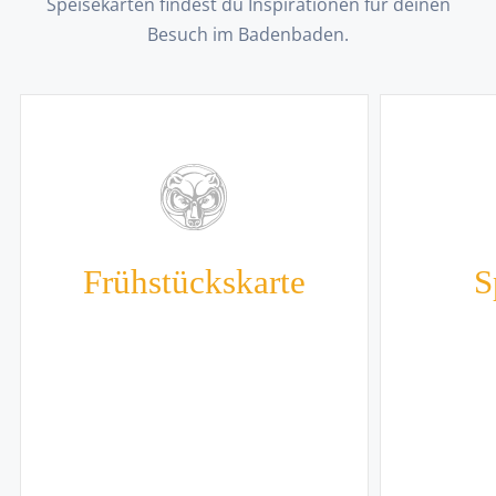
Speisekarten findest du Inspirationen für deinen
Besuch im Badenbaden.
Frühstückskarte
S